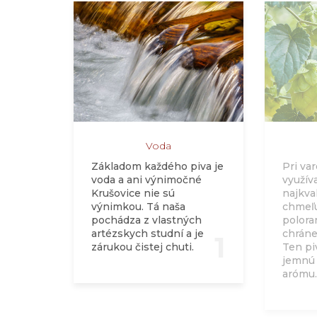
Voda
Základom každého piva je
Pri va
voda a ani výnimočné
využív
Krušovice nie sú
najkva
výnimkou. Tá naša
chmeľu
pochádza z vlastných
polora
artézskych studní a je
chrán
1
zárukou čistej chuti.
Ten pi
jemnú 
arómu.