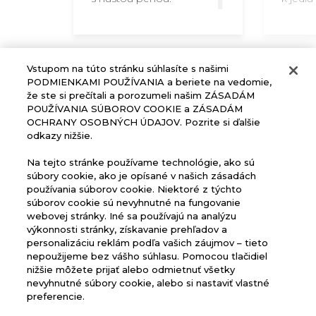
Vstupom na túto stránku súhlasíte s našimi
PODMIENKAMI POUŽÍVANIA a beriete na vedomie,
že ste si prečítali a porozumeli našim ZÁSADÁM
POUŽÍVANIA SÚBOROV COOKIE a ZÁSADÁM
OCHRANY OSOBNÝCH ÚDAJOV. Pozrite si ďalšie
odkazy nižšie.
Na tejto stránke používame technológie, ako sú
súbory cookie, ako je opísané v našich zásadách
používania súborov cookie. Niektoré z týchto
DOMOV
súborov cookie sú nevyhnutné na fungovanie
webovej stránky. Iné sa používajú na analýzu
PRODUKTY
výkonnosti stránky, získavanie prehľadov a
personalizáciu reklám podľa vašich záujmov – tieto
HISTÓRIA
nepoužijeme bez vášho súhlasu. Pomocou tlačidiel
KONTAKT
nižšie môžete prijať alebo odmietnuť všetky
nevyhnutné súbory cookie, alebo si nastaviť vlastné
preferencie.
Zásady ochrany osobných údajov
Zásady používania súborov cookie