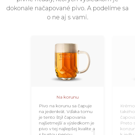
dokonale načapované pivo. A podelíme sa
o ne aj s vami.
Na korunu
Pivo na korunu sa čapuje
Krémov
na jedenkrát. Vďaka tomu
takého
je tento štýl čapovania
čapova
najšetrnejší a výsledkom je
Preto s
pivo v tej najlepšej kvalite a
konzum
1
s hustou penou.
k jedl