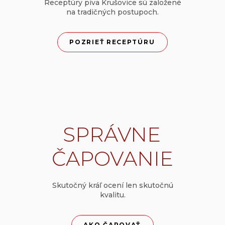
Receptúry piva Krušovice sú založené
na tradičných postupoch.
POZRIEŤ RECEPTÚRU
SPRÁVNE
ČAPOVANIE
Skutočný kráľ ocení len skutočnú
kvalitu.
AKO ČAPOVAŤ