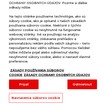
OCHRANY OSOBNÝCH ÚDAJOV. Pozrite si ďalšie
odkazy nižšie.
Na tejto stránke používame technológie, ako sú
súbory cookie, ako je opísané v našich zásadách
používania súborov cookie. Niektoré z týchto
DOMOV
súborov cookie sú nevyhnutné na fungovanie
webovej stránky. Iné sa používajú na analýzu
PRODUKTY
výkonnosti stránky, získavanie prehľadov a
personalizáciu reklám podľa vašich záujmov – tieto
HISTÓRIA
nepoužijeme bez vášho súhlasu. Pomocou tlačidiel
KONTAKT
nižšie môžete prijať alebo odmietnuť všetky
nevyhnutné súbory cookie, alebo si nastaviť vlastné
preferencie.
Zásady ochrany osobných údajov
Zásady používania súborov cookie
ZÁSADY POUŽÍVANIA SÚBOROV
COOKIE
ZÁSADY OCHRANY OSOBNÝCH ÚDAJOV
© Copyright Heineken Slovensko, a.s.
Všetky práva vyhradené.
Prijať
Odmietnuť
Nastavenia súborov cookie