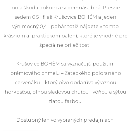
bola škoda dokonca sedemnásobná. Presne
sedem 0,5 l fliaš Krušovice BOHÉM a jeden
výnimočný 0,4 l pohár totiž nájdete v tomto
krásnom aj praktickom balení, ktoré je vhodné pre
špeciálne príležitosti.
Krušovice BOHÉM sa vyznačujú použitím
prémiového chmeľu – Žateckého poloraného
červeňáku – ktorý pivo obdarúva výraznou
horkosťou, plnou sladovou chuťou i vôňou a sýtou
zlatou farbou.
Dostupný len vo vybraných predajniach.