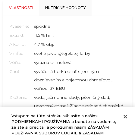
VLASTNOSTI
NUTRIČNÉ HODNOTY
Kvasenie:
spodné
Extrakt:
11,5 % hm.
Alkohol:
4,7 % obj.
Vzhľad:
svetlé pivo sýtej zlatej farby
Vôňa:
výrazná chmeľová
Chuť:
vyvážená horká chuť s jemným
doznievaním a príjemnou chmeľovou
vôňou, 37 EBU
Zloženie:
voda, jačmenné slady, pšeničný slad,
upravený chmeľ. Žiadne pridané chemické
zložky ani chmeľový extrakt
Vstupom na túto stránku súhlasíte s našimi
PODMIENKAMI POUŽÍVANIA a beriete na vedomie,
že ste si prečítali a porozumeli našim ZÁSADÁM
POUŽÍVANIA SÚBOROV COOKIE a ZÁSADÁM