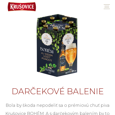
DARČEKOVÉ BALENIE
Bola by škoda nepodeliť sa o prémiovú chuť piva
Krušovice BOHÉM. A s darčekovým balením by to