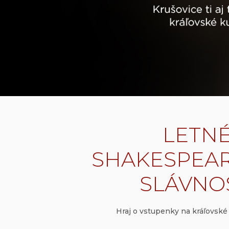
LETN
SHAKESPEA
SLÁVNO
Hraj o vstupenky na kráľovské