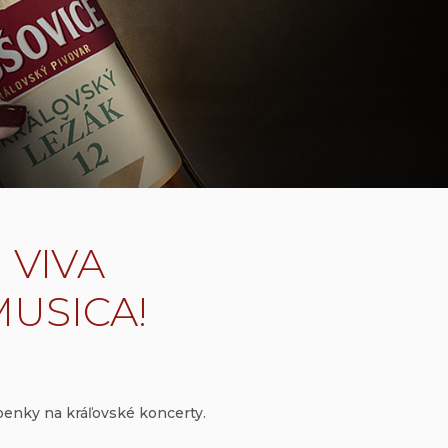
VIVA
USICA!
penky na kráľovské koncerty.