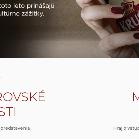
É
ROVSKÉ
M
STI
 predstavenia.
Hraj o vstu